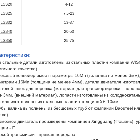
TLSS20
4-12
TLSS25
7.5-23
TLSS32
13-37
TLSS40
20-53
TLSS50
25-75
ктеристики:
е стальные детали изготовлены из стальных пластин компании WIS
гичного качества).
нековый конвейер имеет параметры 16Mn (толщина не менее 3мм), 
метрами 16Mn (толщина не менее 4мм), детали двигателя изготовл
нтовой шнек для порошка (материал для транспортировки - порошо
е 3мм, (внешний материал), лопасти изготовлены из холоднокатан
ателя изготовлены из стальных пластин толщиной 6-10мм.
убы валика выполнены из бесшовных труб от компании Baosтeel или
тва).
рмозной двигатель произведены компанией Xingguang (Фошань), ур
ции - F.
пособ трансмисии - прямая передача.