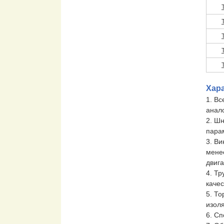
Хара
1. Вс
анало
2. Ш
пара
3. Ви
мене
двиг
4. Тр
качес
5. То
изоля
6. С