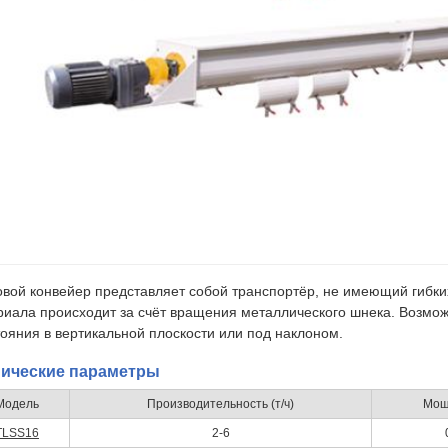
овой конвейер представляет собой транспортёр, не имеющий гибк
риала происходит за счёт вращения металлического шнека. Возмо
ояния в вертикальной плоскости или под наклоном.
нические параметры
Модель
Производительность (т/ч)
Мощн
TLSS16
2-6