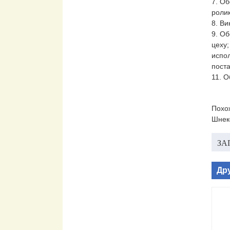
7. О
ролик
8. В
9. Об
цеху;
испо
пост
11. 
Похо
Шнек
ЗА
Др