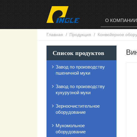
О КОМПАНИ
Главная
Продукция
Конвейерное обор
Ви
Список продуктов
Завод по производству
пшеничной муки
Завод по производству
кукурузной муки
Зерноочистительное
оборудование
Мукомольное
оборудование