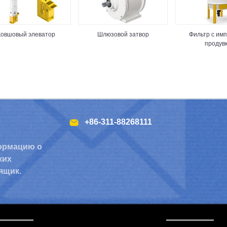
Ковшовый элеватор
Шлюзовой затвор
Фильтр с им
продув
+86-311-88268111
ормацию о
ких
ящик.