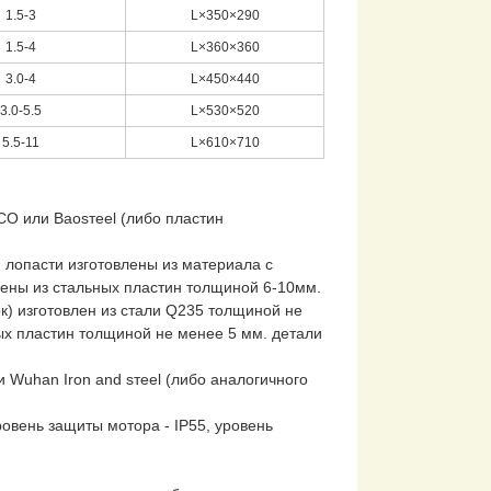
1.5-3
L×350×290
1.5-4
L×360×360
3.0-4
L×450×440
3.0-5.5
L×530×520
5.5-11
L×610×710
CO или Baosтeel (либо пластин
лопасти изготовлены из материала с
ены из стальных пластин толщиной 6-10мм.
к) изготовлен из стали Q235 толщиной не
ых пластин толщиной не менее 5 мм. детали
 Wuhan Iron and sтeel (либо аналогичного
овень защиты мотора - IP55, уровень