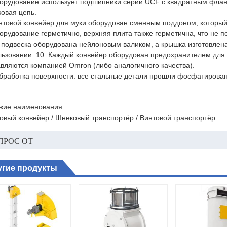
борудование использует подшипники серии UCF с квадратным флан
овая цепь.
интовой конвейер для муки оборудован сменным поддоном, который
орудование герметично, верхняя плита также герметична, что не 
 подвеска оборудована нейлоновым валиком, а крышка изготовлена
льзовании. 10. Каждый конвейер оборудован предохранителем для 
авляются компанией Omron (либо аналогичного качества).
Обработка поверхности: все стальные детали прошли фосфатирова
жие наименования
овый конвейер / Шнековый транспортёр / Винтовой транспортёр
ПРОС ОТ
угие продукты