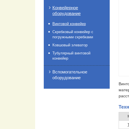
Конвейерное
оборудование
Винтовой конвейер
Скребковый конвейер с
погружными скребками
Ковшовый элеватор
Тубулярный винтовой
конвейер
Вспомогательное
оборудование
Винт
мате
расст
Тех