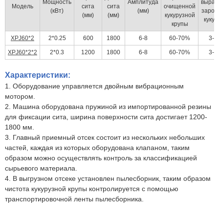
Мощность
Амплитуда
выраб
Модель
сита
сита
очищенной
(кВт)
(мм)
заро
(мм)
(мм)
кукурузной
кукур
крупы
XPJ60*2
2*0.25
600
1800
6-8
60-70%
3-
XPJ60*2*2
2*0.3
1200
1800
6-8
60-70%
3-
Характеристики:
1. Оборудование управляется двойным вибрационным
мотором.
2. Машина оборудована пружиной из импортированной резины
для фиксации сита, ширина поверхности сита достигает 1200-
1800 мм.
3. Главный приемный отсек состоит из нескольких небольших
частей, каждая из которых оборудована клапаном, таким
образом можно осуществлять контроль за классификацией
сырьевого материала.
4. В выгрузном отсеке установлен пылесборник, таким образом
чистота кукурузной крупы контролируется с помощью
транспортировочной ленты пылесборника.