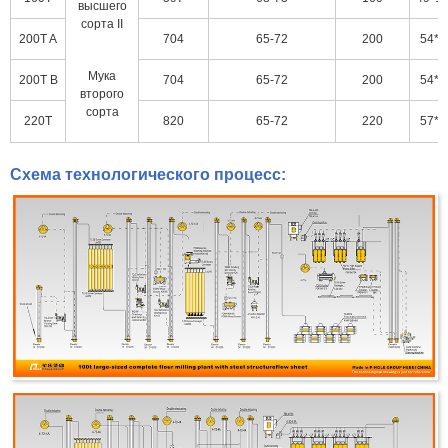
высшего
сорта II
200T A
704
65-72
200
54*1
Мука
200T B
704
65-72
200
54*1
второго
сорта
220T
820
65-72
220
57*1
Схема технологического процесс: