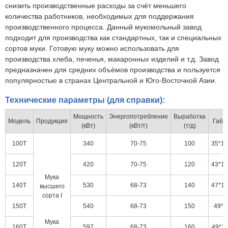
снизить производственные расходы за счёт меньшего
количества работников, необходимых для поддержания
производственного процесса. Данный мукомольный завод
подходит для производства как стандартных, так и специальных
сортов муки. Готовую муку можно использовать для
производства хлеба, печенья, макаронных изделий и т.д. Завод
предназначен для средних объёмов производства и пользуется
популярностью в странах Центральной и Юго-Восточной Азии.
Технические параметры (для справки):
Мощность
Энергопотребление
Выработка
Модель
Продукция
Габа
(кВт)
(кВт/т)
(т/д)
100T
340
70-75
100
35*10
120T
420
70-75
120
43*10
Мука
140T
530
68-73
140
47*10
высшего
сорта I
150T
540
68-73
150
49*1
Мука
160T
597
68-73
160
49*10